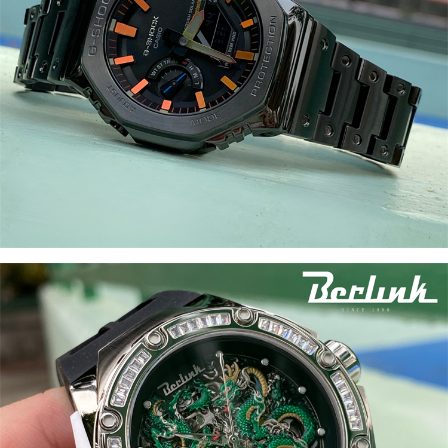
│CITIZEN
西
鐵
城