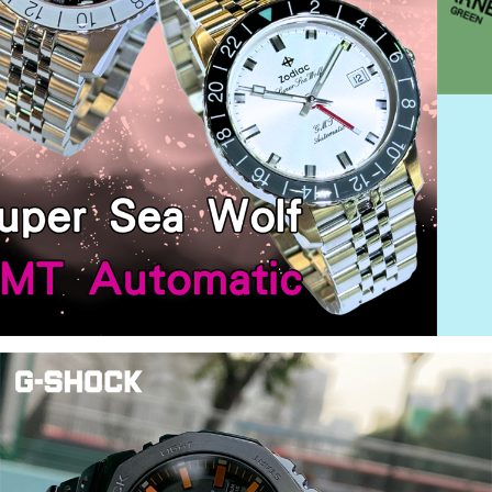
BOREL
依
波
路
│CASIO
卡
西
歐
│SEIKO
精
工