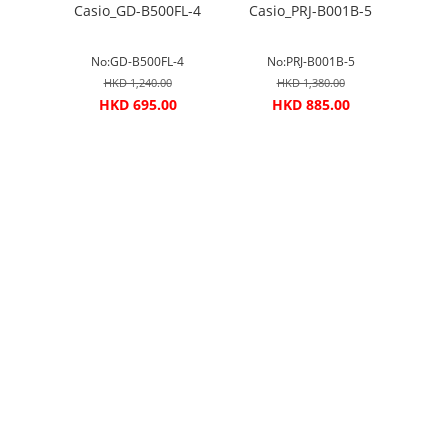
G02#
Casio_GD-B500FL-4
Casio_PRJ-B001B-5
Casi
#
No:GD-B500FL-4
No:PRJ-B001B-5
No
HKD 1,240.00
HKD 1,380.00
00
HKD 695.00
HKD 885.00
H