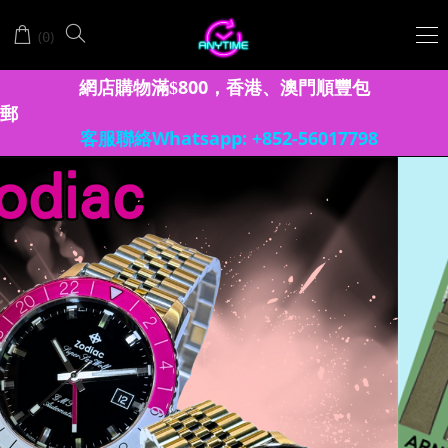
Anytime
(
)
0
時
計
網店購物滿
8
00
香港、澳門
順豐包
$
，
郵
站
客服聯絡Whatsapp: +852-56017798
│OMEGA
歐
米
茄
│LONGINES
浪
琴
│ERNEST