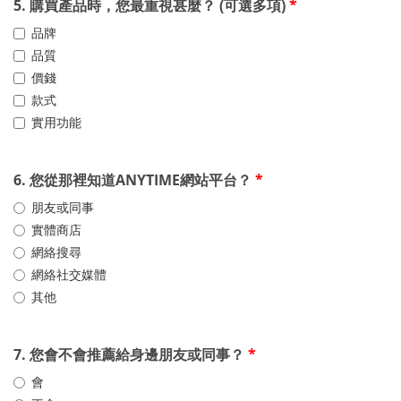
5. 購買產品時，您最重視甚麼？ (可選多項)
*
品牌
品質
價錢
款式
實用功能
6. 您從那裡知道ANYTIME網站平台？
*
朋友或同事
實體商店
網絡搜尋
網絡社交媒體
其他
7. 您會不會推薦給身邊朋友或同事？
*
會