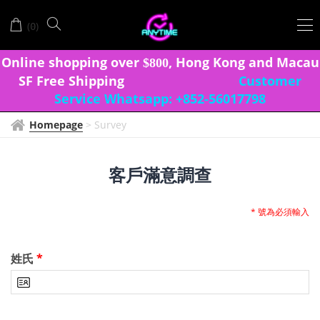
Survey
(
)
0
Onlin
e shopping over
, Hong Kong and Macau
$
8
0
0
SF Free Shipping
Customer
Service Whatsapp:
+852-56017798
Homepage
>
Survey
客戶滿意調查
* 號為必須輸入
姓氏
*