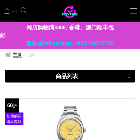
DOXA
(
)
0
时
度
网店购物满
, 香港、澳门顺丰包
$
8
0
0
邮
服联系Whatsapp: +852-56017798
主页
>
品牌
商品列表
60
折
如需购买
请向客服
查询