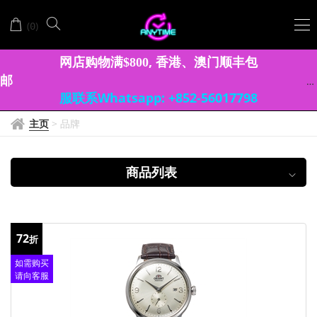
ORIENT
(
)
0
東
方
网店购物满
, 香港、澳门顺丰包
$
8
0
0
邮
表
服联系Whatsapp: +852-56017798
主页
>
品牌
商品列表
72
折
如需购买
请向客服
查询