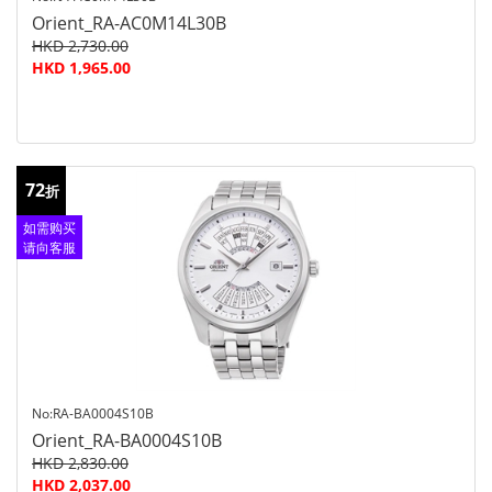
Orient_RA-AC0M14L30B
HKD 2,730.00
HKD 1,965.00
72
折
如需购买
请向客服
查询
No:RA-BA0004S10B
Orient_RA-BA0004S10B
HKD 2,830.00
HKD 2,037.00