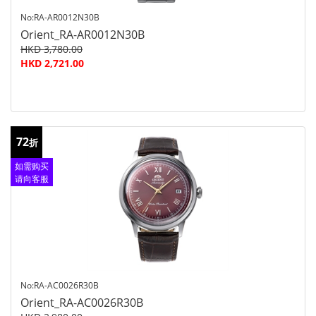
No:RA-AR0012N30B
Orient_RA-AR0012N30B
HKD 3,780.00
HKD 2,721.00
72
折
如需购买
请向客服
查询
No:RA-AC0026R30B
Orient_RA-AC0026R30B