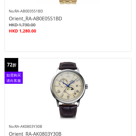
No:RA-AB0E05S1BD
Orient_RA-AB0E05S1BD
HKD 1,730.00
HKD 1,280.00
72
折
如需购买
请向客服
查询
No:RA-AK0803Y30B
Orient_RA-AK0803Y30B