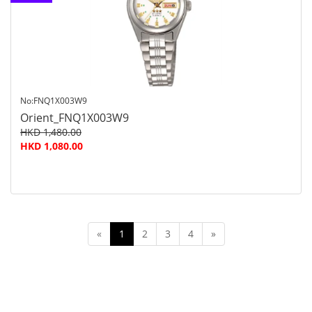
查询
No:FNQ1X003W9
Orient_FNQ1X003W9
HKD 1,480.00
HKD 1,080.00
«
1
2
3
4
»