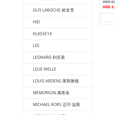
HKD 3,
HKD 3,
GUY LAROCHE 姬龙雪
HID
KLASSE14
LEE
LEONARD 利安萊
LEUE WELLE
LOUIS ARDENS 莱斯雅顿
MEMORIGIN 萬希泉
MICHAEL KORS 迈可·寇斯