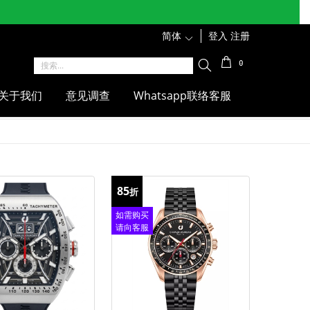
简体
1
登入
注册
0
关于我们
意见调查
Whatsapp联络客服
85
折
如需购买
请向客服
查询