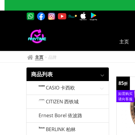
CHARLES
JOURDAN
查
尔
主页
斯
主页
>
品牌
·
约
商品列表
85
旦
折
CASIO 卡西欧
如需购买
请向客服
CITIZEN 西铁城
查询
Ernest Borel 依波路
BERLINK 柏林