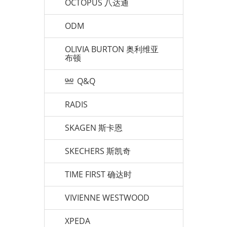
OCTOPUS 八达通
ODM
OLIVIA BURTON 奥利维亚
布顿
Q&Q
RADIS
SKAGEN 斯卡恩
SKECHERS 斯凯奇
TIME FIRST 确达时
VIVIENNE WESTWOOD
XPEDA