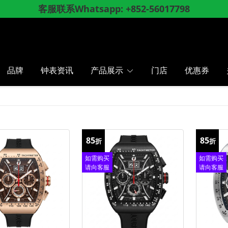
客服联系Whatsapp: +852-56017798
成功登记成为会员, 即享会员「折上折」优惠
网店购物满
, 香港、澳门顺丰包邮
$
8
0
0
品牌
钟表资讯
产品展示
门店
优惠券
85
85
折
折
如需购买
如需购买
请向客服
请向客服
查询
查询