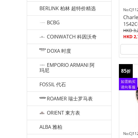
BERLINK 柏林 超特价精选
No:CJ11
Charle
BCBG
1542C
HKD 3,
COINWATCH 科因沃奇
HKD 2,
DOXA 时度
EMPORIO ARMANI 阿
玛尼
85
折
如需购买
FOSSIL 代石
请向客服
查询
ROAMER 瑞士罗马表
ORIENT 東方表
ALBA 雅柏
No:CJ11