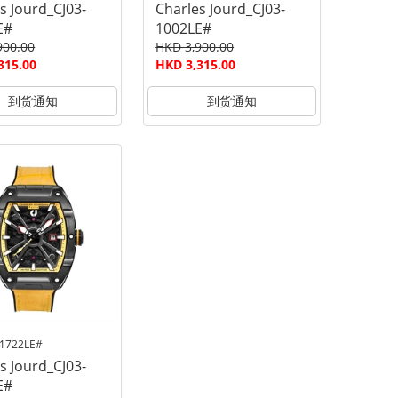
s Jourd_CJ03-
Charles Jourd_CJ03-
E#
1002LE#
900.00
HKD 3,900.00
315.00
HKD 3,315.00
到货通知
到货通知
-1722LE#
s Jourd_CJ03-
E#