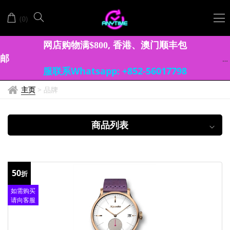
XPEDA
(
)
0
网店购物满
, 香港、澳门顺丰包
$
8
0
0
邮
服联系Whatsapp: +852-56017798
主页
>
品牌
商品列表
50
折
如需购买
请向客服
查询