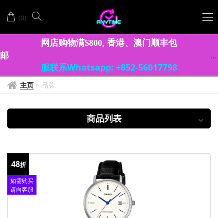
CASIO
(
)
0
卡
西
网店购物满
, 香港、澳门顺丰包
$
8
0
0
邮
欧
服联系Whatsapp: +852-56017798
主页
>
品牌
商品列表
48
折
如需购买
请向客服
查询