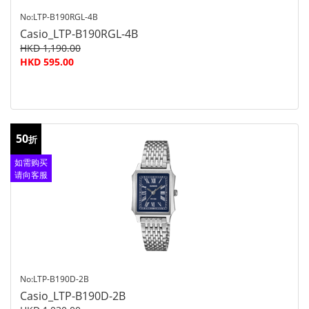
No:LTP-B190RGL-4B
Casio_LTP-B190RGL-4B
HKD 1,190.00
HKD 595.00
50
折
如需购买
请向客服
查询
No:LTP-B190D-2B
Casio_LTP-B190D-2B