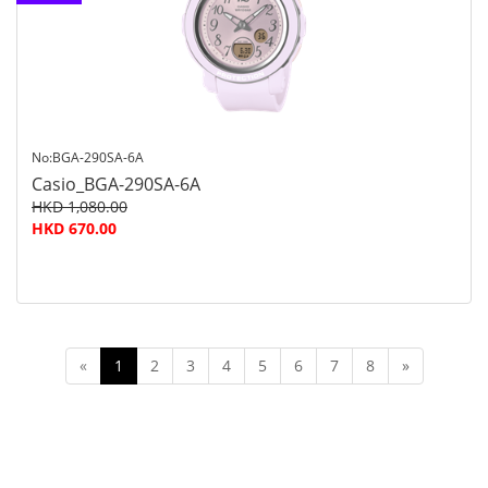
查询
No:BGA-290SA-6A
Casio_BGA-290SA-6A
HKD 1,080.00
HKD 670.00
«
1
2
3
4
5
6
7
8
»