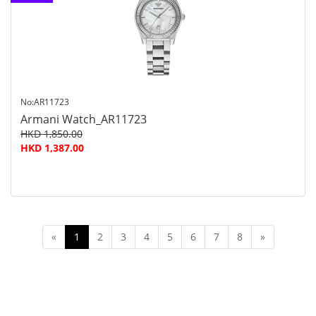
查询
No:AR11723
Armani Watch_AR11723
HKD 1,850.00
HKD 1,387.00
«
1
2
3
4
5
6
7
8
»