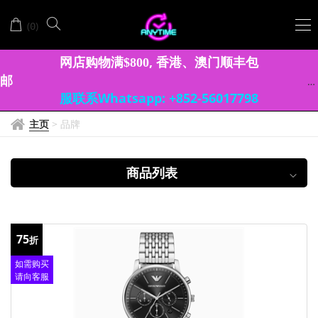
EMPORIO
(
)
0
ARMANI
网店购物满
, 香港、澳门顺丰包
$
8
0
0
邮
服联系Whatsapp: +852-56017798
主页
>
品牌
商品列表
75
折
如需购买
请向客服
查询