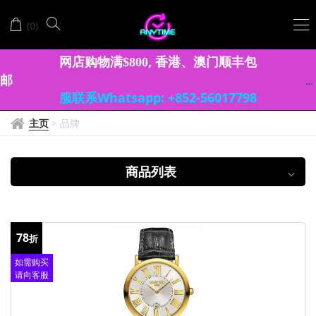
ROAMER
(
)
0
瑞
士
网店购物满
, 香港、澳门顺丰包
$
8
0
0
邮
罗
服联系Whatsapp: +852-56017798
马
主页
>
品牌
表
商品列表
78
折
如需购买
请向客服
查询