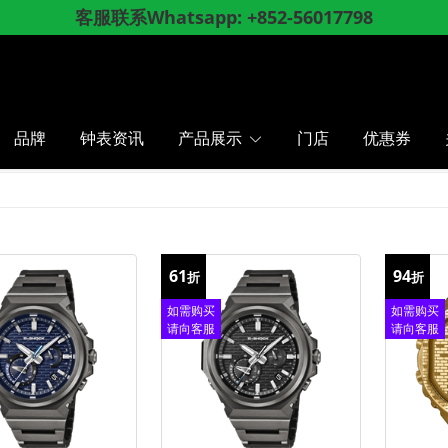
成功登记成为会员, 即享会员「折上折」优惠
网店购物满
, 香港、澳门顺丰包邮
$
8
0
0
品牌
钟表资讯
产品展示
门店
优惠券
61
94
折
折
如需购买
如需购买
请向客服
请向客服
查询
查询