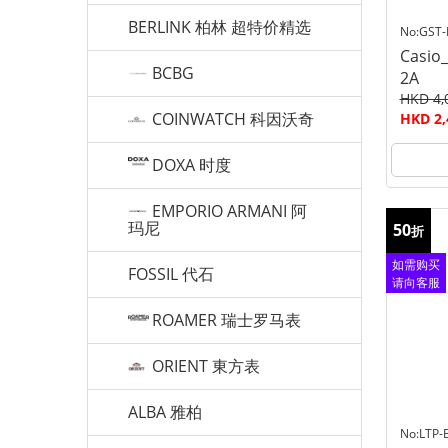
BERLINK 柏林 超特价精选
No:GST
Casio
BCBG
2A
HKD 4,
COINWATCH 科因沃奇
HKD 2,
DOXA 时度
EMPORIO ARMANI 阿
玛尼
50
折
如需购买
FOSSIL 代石
请向客服
查询
ROAMER 瑞士罗马表
ORIENT 東方表
ALBA 雅柏
No:LTP-