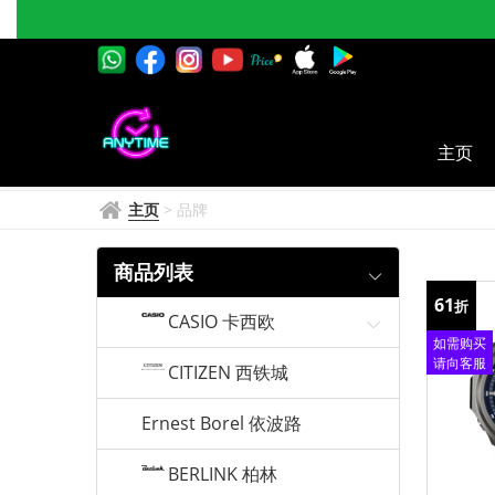
LEE
主页
主页
>
品牌
商品列表
61
折
CASIO 卡西欧
如需购买
请向客服
CITIZEN 西铁城
查询
Ernest Borel 依波路
BERLINK 柏林