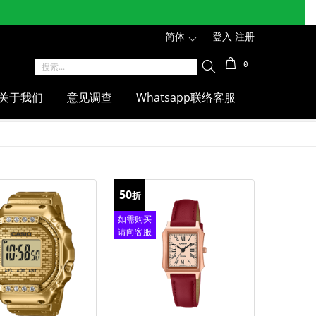
简体
1
登入
注册
0
关于我们
意见调查
Whatsapp联络客服
50
折
如需购买
请向客服
查询