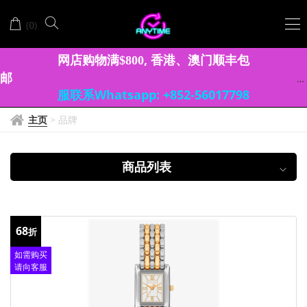
MICHAEL
(
)
0
KORS
网店购物满
, 香港、澳门顺丰包
$
8
0
0
邮
服联系Whatsapp: +852-56017798
主页
>
品牌
商品列表
68
折
如需购买
请向客服
查询