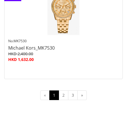
查询
No:MK7530
Michael Kors_MK7530
HKD 2,400.00
HKD 1,632.00
«
1
2
3
»