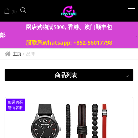
SKECHERS
(
)
0
斯
凱
网店购物满
, 香港、澳门顺丰包
$
8
0
0
邮
奇
服联系Whatsapp: +852-56017798
主页
>
品牌
商品列表
如需购买
请向客服
查询