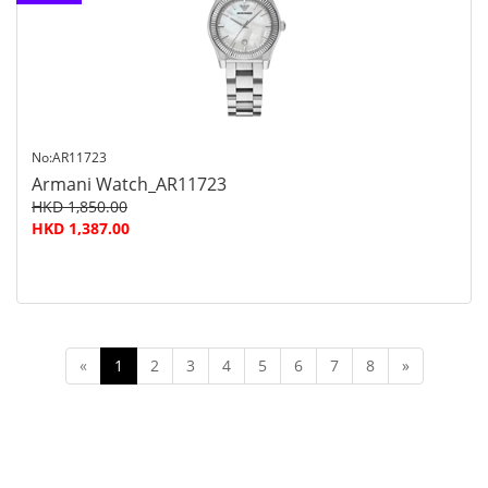
查询
No:AR11723
Armani Watch_AR11723
HKD 1,850.00
HKD 1,387.00
«
1
2
3
4
5
6
7
8
»