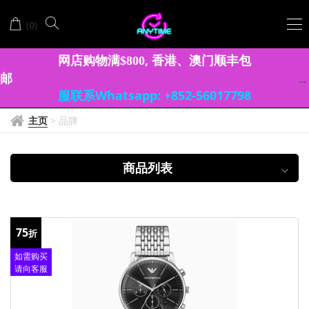
EMPORIO
(
)
0
ARMANI
网店购物满
, 香港、澳门顺丰包
$
8
0
0
邮
服联系Whatsapp: +852-56017798
主页
>
品牌
商品列表
75
折
如需购买
请向客服
查询