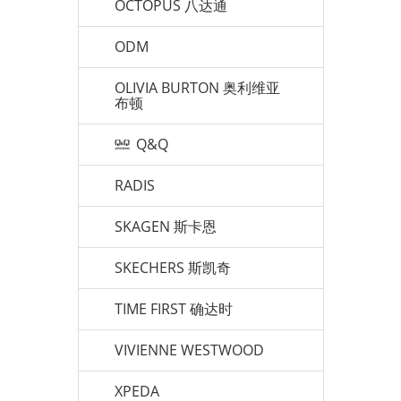
OCTOPUS 八达通
ODM
OLIVIA BURTON 奥利维亚
布顿
Q&Q
RADIS
SKAGEN 斯卡恩
SKECHERS 斯凯奇
TIME FIRST 确达时
VIVIENNE WESTWOOD
XPEDA