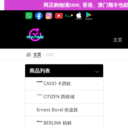
DISNEY
网店购物满
, 香港、澳门顺丰包
$
8
0
0
迪
士
尼
主页
主页
>
品牌
商品列表
CASIO 卡西欧
CITIZEN 西铁城
Ernest Borel 依波路
BERLINK 柏林