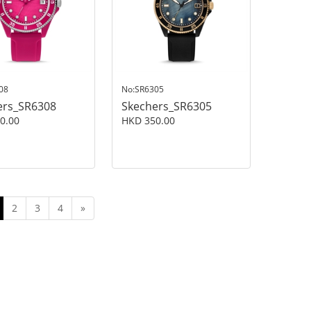
08
No:SR6305
ers_SR6308
Skechers_SR6305
0.00
HKD 350.00
2
3
4
»