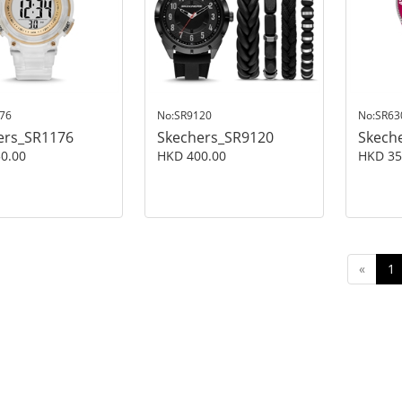
76
No:SR9120
No:SR63
ers_SR1176
Skechers_SR9120
Skech
0.00
HKD 400.00
HKD 35
«
1