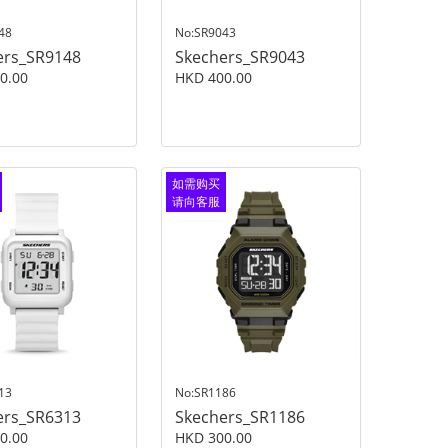
48
No:SR9043
ers_SR9148
Skechers_SR9043
0.00
HKD 400.00
如需购买
请向客服
查询
13
No:SR1186
ers_SR6313
Skechers_SR1186
0.00
HKD 300.00