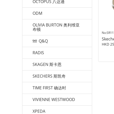
OCTOPUS 八达通
ODM
OLIVIA BURTON 奥利维亚
布顿
No:SR11
Skech
Q&Q
HKD 25
RADIS
SKAGEN 斯卡恩
SKECHERS 斯凯奇
TIME FIRST 确达时
VIVIENNE WESTWOOD
XPEDA