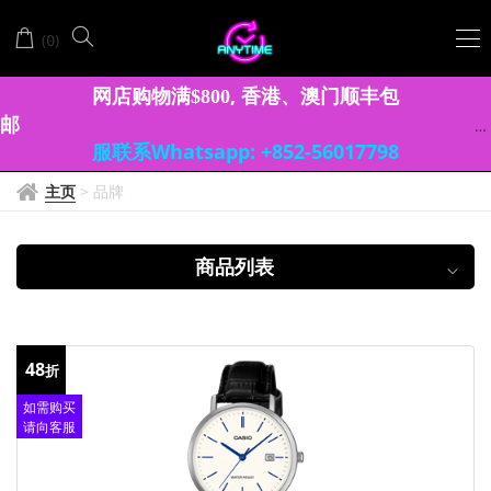
DEMAS
(
)
0
AGUAR
网店购物满
, 香港、澳门顺丰包
$
8
0
0
邮
服联系Whatsapp: +852-56017798
主页
>
品牌
商品列表
48
折
如需购买
请向客服
查询