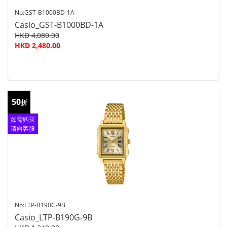
No:GST-B1000BD-1A
Casio_GST-B1000BD-1A
HKD 4,080.00
HKD 2,480.00
50
折
如需购买
请向客服
查询
No:LTP-B190G-9B
Casio_LTP-B190G-9B