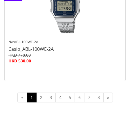
查询
No:ABL-100WE-2A
Casio_ABL-100WE-2A
HKD 778.00
HKD 530.00
«
1
2
3
4
5
6
7
8
»