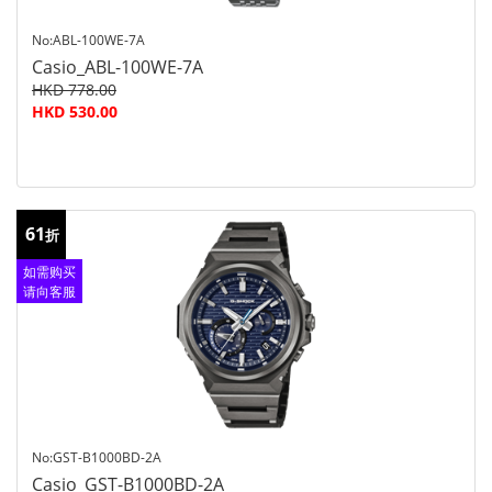
No:ABL-100WE-7A
Casio_ABL-100WE-7A
HKD 778.00
HKD 530.00
61
折
如需购买
请向客服
查询
No:GST-B1000BD-2A
Casio_GST-B1000BD-2A