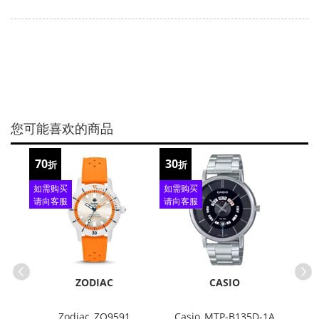
您可能喜欢的商品
70
30
60
折
折
折
如需购买
如需购买
如需
请向客服
请向客服
请向
查询
查询
查
ZODIAC
CASIO
MA-
Zodiac_ZO9591
Casio_MTP-B135D-1A
B