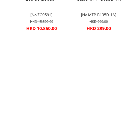
A]
[No.ZO9591]
[No.MTP-B135D-1A]
HKD 15,500.00
HKD 990.00
HKD 10,850.00
HKD 299.00