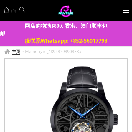
(
)
0
网店购物满
, 香港、澳门顺丰包
$
8
0
0
邮
服联系Whatsapp: +852-56017798
主页
>
Memorigin_4894379390383#