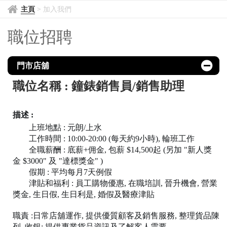
加
主頁
>
加入我們
入
職位招聘
我
們
門市店舖
職位名稱 : 鐘錶銷售員/銷售助理
描述
:
上班地點 : 元朗/上水
工作時間 :
10:00-20:00
(每天約9小時), 輪班工
作
全職薪酬 : 底薪+佣金, 包薪 $14,500起 (另加 "新人獎
金 $3000" 及 "達標獎金" )
假期 : 平均每月7天例假
津貼和福利 : 員工購物優惠, 在職培訓, 晉升機會, 營業
獎金, 生日假, 生日利是, 婚假及醫療津貼
職責
:
日常店舖運作
,
提供優質顧客及銷售服務
,
整理貨品陳
列
,
收銀
;
提供專業貨品資訊及了解客人需要