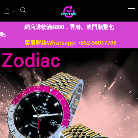
Anytime
(
)
0
時
計
網店購物滿
8
00
香港、澳門
順豐包
$
，
郵
站
客服聯絡Whatsapp: +852-56017798
│OMEGA
歐
米
茄
│LONGINES
浪
琴
│ERNEST