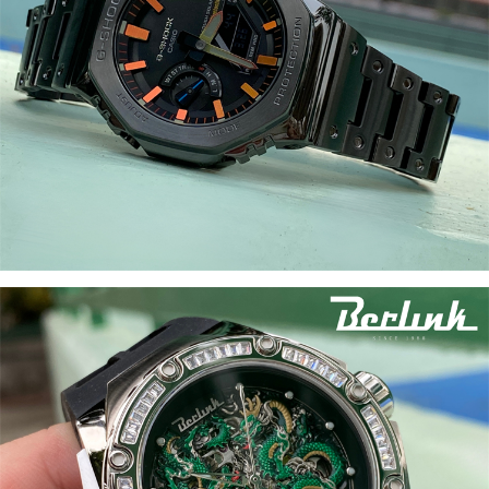
│CITIZEN
西
鐵
城