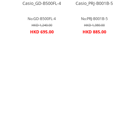
G02#
Casio_GD-B500FL-4
Casio_PRJ-B001B-5
Casi
#
No:GD-B500FL-4
No:PRJ-B001B-5
No
HKD 1,240.00
HKD 1,380.00
00
HKD 695.00
HKD 885.00
H