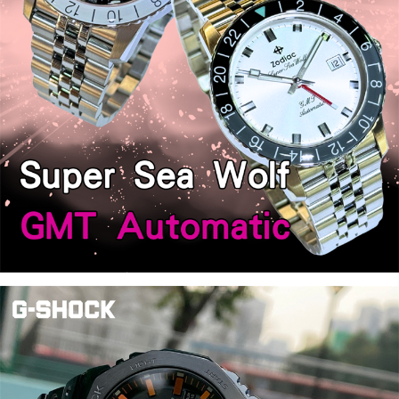
BOREL
依
波
路
│CASIO
卡
西
歐
│SEIKO
精
工