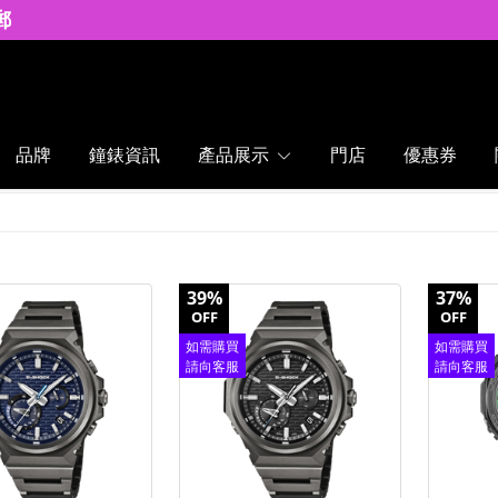
郵
品牌
鐘錶資訊
產品展示
門店
優惠券
39%
37%
OFF
OFF
如需購買
如需購買
請向客服
請向客服
查詢
查詢