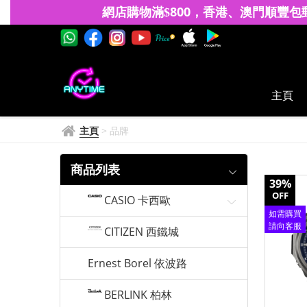
卡
網店購物滿
8
00
香港、澳門
順豐包
$
，
西
歐
G-
主頁
Shock
主頁
>
品牌
商品列表
39%
OFF
CASIO 卡西歐
如需購買
請向客服
CITIZEN 西鐵城
查詢
Ernest Borel 依波路
BERLINK 柏林