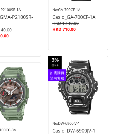
-P2100SR-1A
No:GA-700CF-1A
_GMA-P2100SR-
Casio_GA-700CF-1A
HKD 1,140.00
HKD 710.00
140.00
0.00
3%
OFF
如需購買
請向客服
查詢
No:DW-6900JV-1
100CC-3A
Casio_DW-6900JV-1