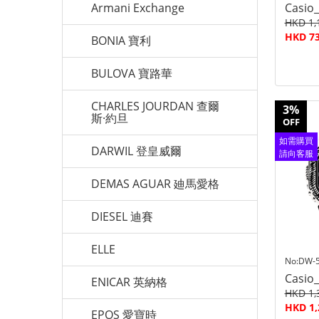
Armani Exchange
Casio
HKD 1,
HKD 73
BONIA 寶利
BULOVA 寶路華
CHARLES JOURDAN 查爾
3%
斯·約旦
OFF
如需購買
DARWIL 登皇威爾
請向客服
查詢
DEMAS AGUAR 廸馬愛格
DIESEL 迪賽
ELLE
No:DW-5
Casio
ENICAR 英納格
HKD 1,
HKD 1,
EPOS 愛寶時