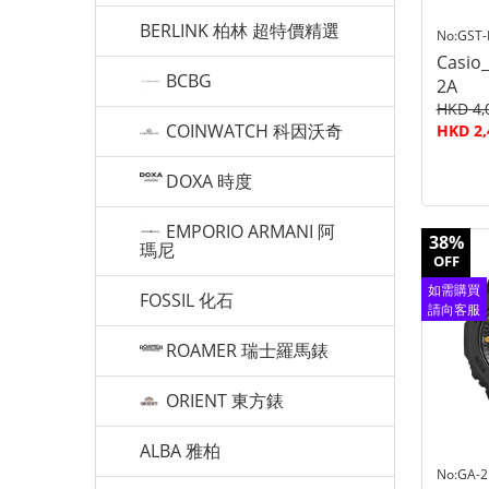
BERLINK 柏林 超特價精選
No:GST
Casio
BCBG
2A
HKD 4,
COINWATCH 科因沃奇
HKD 2,
DOXA 時度
EMPORIO ARMANI 阿
38%
瑪尼
OFF
如需購買
FOSSIL 化石
請向客服
查詢
ROAMER 瑞士羅馬錶
ORIENT 東方錶
ALBA 雅柏
No:GA-2