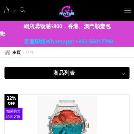
DIESEL
(
)
0
迪
賽
網店購物滿
8
00
香港、澳門
順豐包
$
，
郵
客服聯絡Whatsapp: +852-56017798
主頁
>
品牌
商品列表
32%
OFF
如需購買
請向客服
查詢