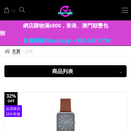
SKAGEN
(
)
0
斯
卡
網店購物滿
8
00
香港、澳門
順豐包
$
，
郵
恩
客服聯絡Whatsapp: +852-56017798
主頁
>
品牌
商品列表
32%
OFF
如需購買
請向客服
查詢