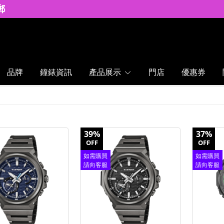
郵
品牌
鐘錶資訊
產品展示
門店
優惠券
39%
37%
OFF
OFF
如需購買
如需購買
請向客服
請向客服
查詢
查詢