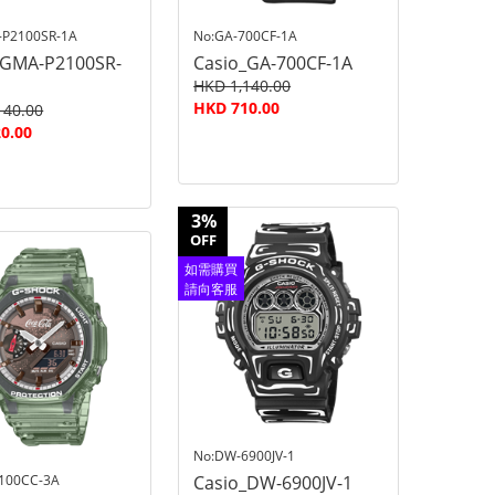
-P2100SR-1A
No:GA-700CF-1A
_GMA-P2100SR-
Casio_GA-700CF-1A
HKD 1,140.00
HKD 710.00
140.00
0.00
3%
OFF
如需購買
請向客服
查詢
No:DW-6900JV-1
100CC-3A
Casio_DW-6900JV-1