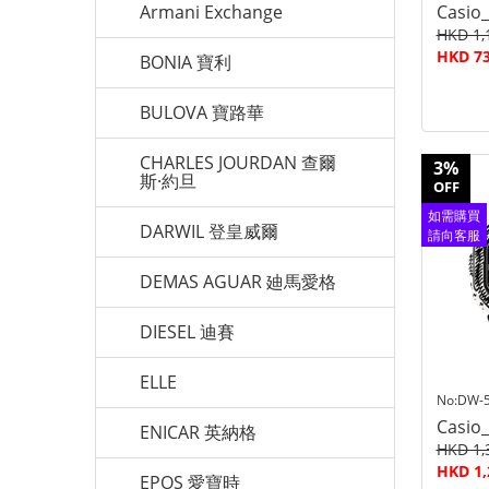
Armani Exchange
Casio
HKD 1,
HKD 73
BONIA 寶利
BULOVA 寶路華
CHARLES JOURDAN 查爾
3%
斯·約旦
OFF
如需購買
DARWIL 登皇威爾
請向客服
查詢
DEMAS AGUAR 廸馬愛格
DIESEL 迪賽
ELLE
No:DW-5
Casio
ENICAR 英納格
HKD 1,
HKD 1,
EPOS 愛寶時