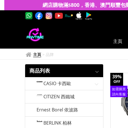
卡
網店購物滿
8
00
香港、澳門
順豐包
$
，
西
歐
G-
主頁
Shock
主頁
>
品牌
商品列表
39%
OFF
CASIO 卡西歐
如需購買
請向客服
CITIZEN 西鐵城
查詢
Ernest Borel 依波路
BERLINK 柏林