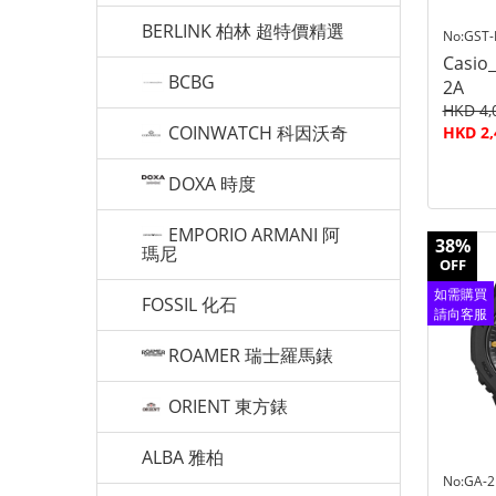
BERLINK 柏林 超特價精選
No:GST
Casio
BCBG
2A
HKD 4,
COINWATCH 科因沃奇
HKD 2,
DOXA 時度
EMPORIO ARMANI 阿
38%
瑪尼
OFF
如需購買
FOSSIL 化石
請向客服
查詢
ROAMER 瑞士羅馬錶
ORIENT 東方錶
ALBA 雅柏
No:GA-2