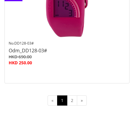
查詢
No:DD128-03#
Odm_DD128-03#
HKD 690.00
HKD 250.00
«
1
2
»