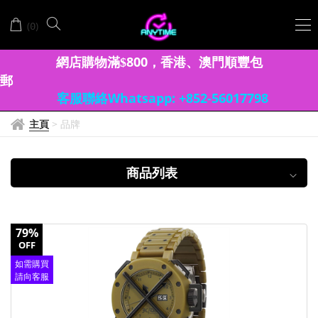
ODM
(
)
0
網店購物滿
8
00
香港、澳門
順豐包
$
，
郵
客服聯絡Whatsapp: +852-56017798
主頁
>
品牌
商品列表
79%
OFF
如需購買
請向客服
查詢