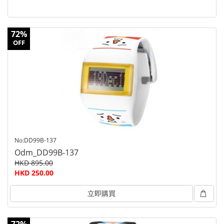
72%
OFF
No:DD99B-137
Odm_DD99B-137
HKD 895.00
HKD 250.00
立即購買