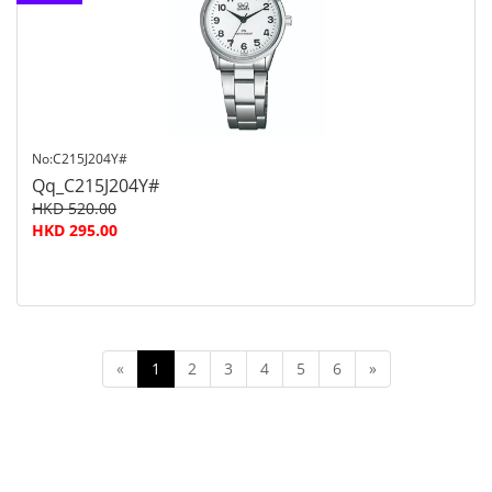
查詢
No:C215J204Y#
Qq_C215J204Y#
HKD 520.00
HKD 295.00
«
1
2
3
4
5
6
»