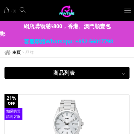
Q&Q
(
)
0
網店購物滿
8
00
香港、澳門
順豐包
$
，
郵
客服聯絡Whatsapp: +852-56017798
主頁
>
品牌
商品列表
21%
OFF
如需購買
請向客服
查詢