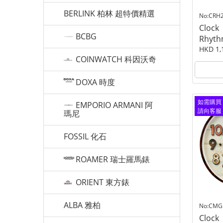
BERLINK 柏林 超特價精選
No:CRH
Clock
BCBG
Rhyt
HKD 1,
COINWATCH 科因沃奇
DOXA 時度
如需購買
EMPORIO ARMANI 阿
請向客服
瑪尼
查詢
FOSSIL 化石
ROAMER 瑞士羅馬錶
ORIENT 東方錶
ALBA 雅柏
No:CMG
Clock