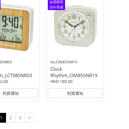
如需購買
請向客服
查詢
085NR03
No:CRA855NR19
Clock
m_LCT085NR03
Rhythm_CRA855NR19
2.00
HKD 180.00
到貨通知
到貨通知
1
2
3
»