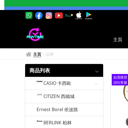
RHYTHM
麗
聲
鐘
主頁
主頁
>
品牌
商品列表
如需購買
CASIO 卡西歐
請向客服
查詢
CITIZEN 西鐵城
Ernest Borel 依波路
BERLINK 柏林