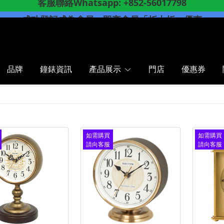
成功登記成為會員
，
即享
會員
「折上折」
優惠
網店購物滿
8
00
香港、澳門
順豐包郵
$
，
品牌
鐘錶資訊
產品展示
門店
優惠券
如需購買
如需購買
請向客服
請向客服
查詢
查詢