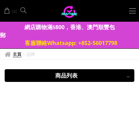
HIRSCH
(
)
0
BRACELET
錶
網店購物滿
8
00
香港、澳門
順豐包
$
，
郵
帶
客服聯絡Whatsapp: +852-56017798
主頁
>
品牌
商品列表