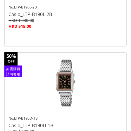
No:LTP-B190L-2B
Casio_LTP-B190L-2B
HKD 1,030.00
HKD 515.00
50%
OFF
如需購買
請向客服
查詢
No:LTP-B190D-1B
Casio_LTP-B190D-1B