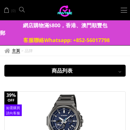
DEMAS
(
)
0
AGUAR
網店購物滿
8
00
香港、澳門
順豐包
$
，
郵
客服聯絡Whatsapp: +852-56017798
主頁
>
品牌
商品列表
39%
OFF
如需購買
請向客服
查詢