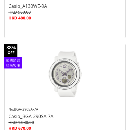
Casio_A130WE-9A
HKD 960.00
HKD 480.00
38%
OFF
如需購買
請向客服
查詢
No:BGA-290SA-7A
Casio_BGA-290SA-7A
HKD 1,080.00
HKD 670.00