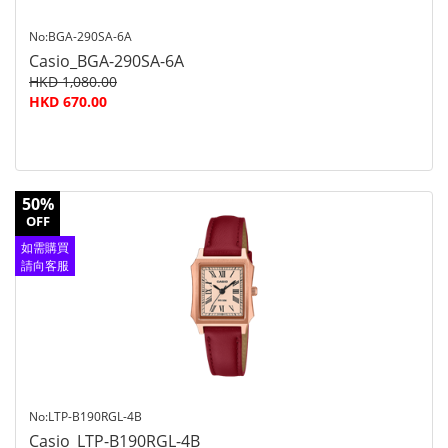
No:BGA-290SA-6A
Casio_BGA-290SA-6A
HKD 1,080.00
HKD 670.00
50%
OFF
如需購買
請向客服
查詢
No:LTP-B190RGL-4B
Casio_LTP-B190RGL-4B