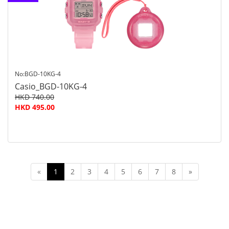
查詢
No:BGD-10KG-4
Casio_BGD-10KG-4
HKD 740.00
HKD 495.00
«
1
2
3
4
5
6
7
8
»