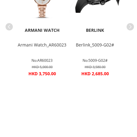
TCH
ARMANI WATCH
BERLINK
AR8039
Armani Watch_AR60023
Berlink_5009-G02#
Ber
No:AR60023
No:5009-G02#
HKD 5,000.00
HKD 3,580.00
00
HKD 3,750.00
HKD 2,685.00
H