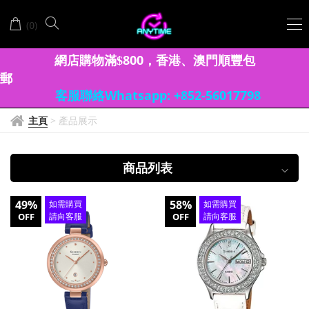
卡
(
)
0
西
歐
網店購物滿
8
00
香港、澳門
順豐包
$
，
郵
Sheen
客服聯絡Whatsapp: +852-56017798
主頁
>
產品展示
商品列表
49%
58%
如需購買
如需購買
OFF
請向客服
OFF
請向客服
查詢
查詢