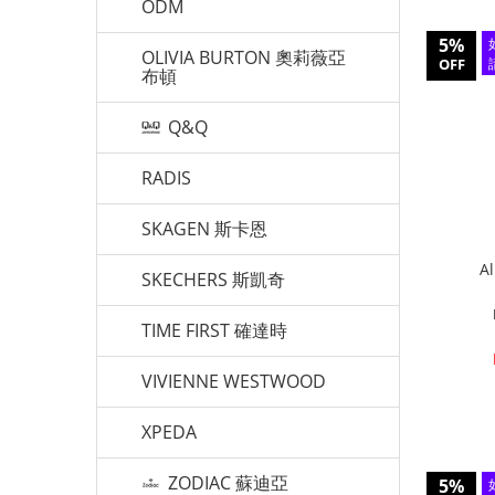
ODM
5%
OLIVIA BURTON 奧莉薇亞
OFF
布頓
Q&Q
RADIS
SKAGEN 斯卡恩
A
SKECHERS 斯凱奇
TIME FIRST 確達時
VIVIENNE WESTWOOD
XPEDA
ZODIAC 蘇迪亞
5%