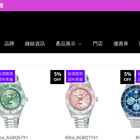
郵
品牌
鐘錶資訊
產品展示
門店
優惠券
5%
5%
如需購買
如需購買
請向客服
OFF
請向客服
OFF
查詢
查詢
lba_AG8Q67X1
Alba_AG8Q71X1
A