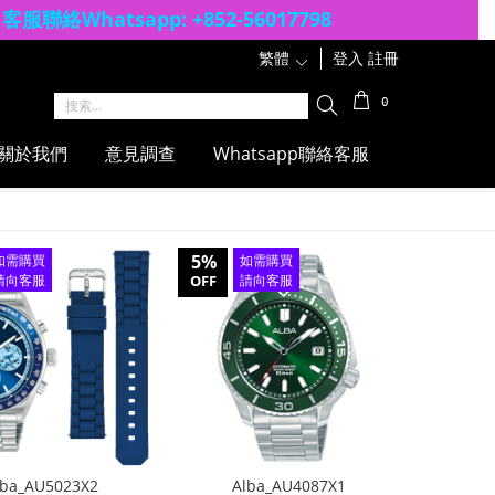
客服聯絡Whatsapp: +852-56017798
繁體
1
登入
註冊
0
關於我們
意見調查
Whatsapp聯絡客服
5%
如需購買
如需購買
請向客服
OFF
請向客服
查詢
查詢
lba_AU5023X2
Alba_AU4087X1