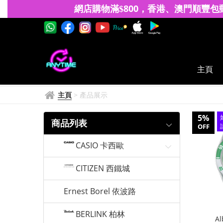
ALBA
網店購物滿
8
00
香港、澳門
順豐包
$
，
雅
柏
主頁
主頁
>
產品展示
5%
商品列表
OFF
CASIO 卡西歐
CITIZEN 西鐵城
Ernest Borel 依波路
BERLINK 柏林
A