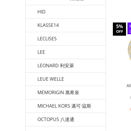
HID
KLASSE14
5%
OFF
LECLISES
LEE
LEONARD 利安萊
LEUE WELLE
A
MEMORIGIN 萬希泉
MICHAEL KORS 邁可·寇斯
OCTOPUS 八達通