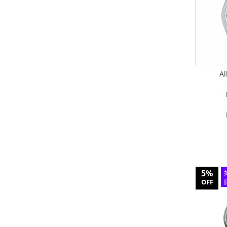
A
5%
OFF