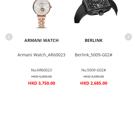
TCH
ARMANI WATCH
BERLINK
AR8039
Armani Watch_AR60023
Berlink_5009-G02#
Ber
No:AR60023
No:5009-G02#
HKD 5,000.00
HKD 3,580.00
00
HKD 3,750.00
HKD 2,685.00
H