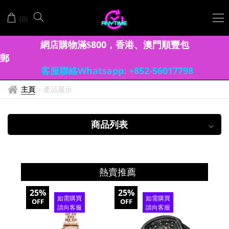
BONIA
(
)
0
寶
利
網店購物滿
8
00
香港、澳門
順豐包
$
，
郵
客服聯絡Whatsapp: +852-56017798
主頁
>
產品展示
商品列表
熱賣推薦
25%
25%
20%
如需購買
如需購買
OFF
OFF
OFF
請向客服
請向客服
查詢
查詢