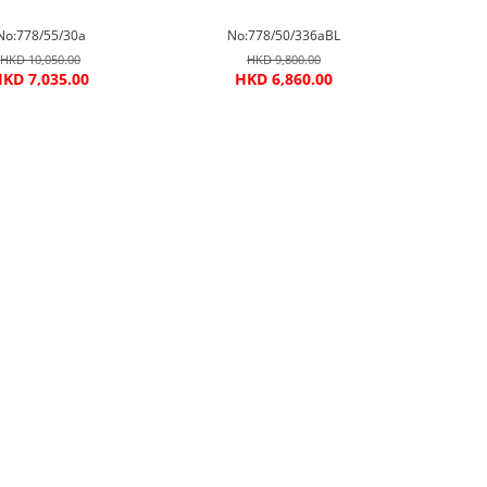
No:778/55/30a
No:778/50/336aBL
HKD 10,050.00
HKD 9,800.00
KD 7,035.00
HKD 6,860.00