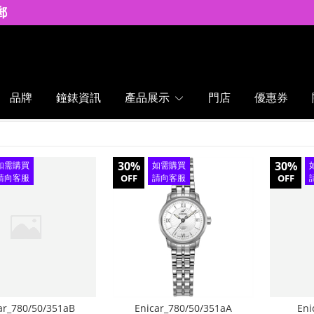
郵
品牌
鐘錶資訊
產品展示
門店
優惠券
30%
30%
如需購買
如需購買
請向客服
OFF
請向客服
OFF
查詢
查詢
ar_780/50/351aB
Enicar_780/50/351aA
Eni