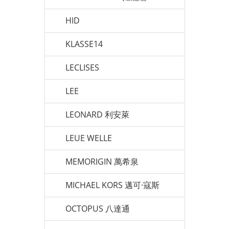
HID
KLASSE14
LECLISES
LEE
LEONARD 利安萊
LEUE WELLE
MEMORIGIN 萬希泉
MICHAEL KORS 邁可·寇斯
OCTOPUS 八達通