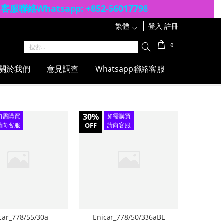
客服聯絡Whatsapp: +852-56017798
繁體
1
登入
註冊
0
關於我們
意見調查
Whatsapp聯絡客服
30%
如需購買
如需購買
請向客服
OFF
請向客服
查詢
查詢
car_778/55/30a
Enicar_778/50/336aBL