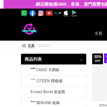
ENICAR
網店購物滿
8
00
香港、澳門
順豐包
$
，
英
納
格
主頁
主頁
>
產品展示
30%
商品列表
OFF
CASIO 卡西歐
CITIZEN 西鐵城
Ernest Borel 依波路
BERLINK 柏林
Enic