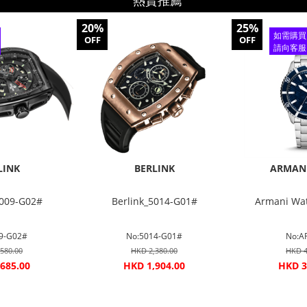
熱賣推薦
20%
25%
如需購買
OFF
OFF
請向客服
查詢
LINK
BERLINK
ARMAN
5009-G02#
Berlink_5014-G01#
Armani Wa
9-G02#
No:5014-G01#
No:A
580.00
HKD 2,380.00
HKD 4
685.00
HKD 1,904.00
HKD 3