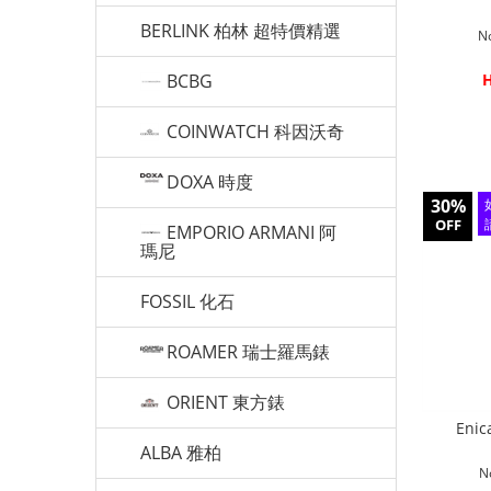
BERLINK 柏林 超特價精選
N
BCBG
H
COINWATCH 科因沃奇
DOXA 時度
30%
OFF
EMPORIO ARMANI 阿
瑪尼
FOSSIL 化石
ROAMER 瑞士羅馬錶
ORIENT 東方錶
Enic
ALBA 雅柏
N