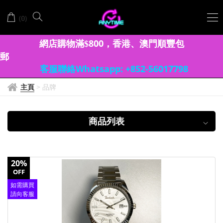
BERLINK
(
)
0
柏
林
網店購物滿
8
00
香港、澳門
順豐包
$
，
郵
客服聯絡Whatsapp: +852-56017798
主頁
>
品牌
商品列表
20%
OFF
如需購買
請向客服
查詢