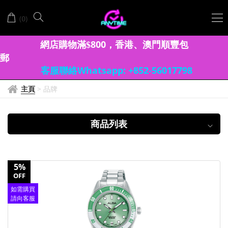
ALBA
(
)
0
雅
柏
網店購物滿
8
00
香港、澳門
順豐包
$
，
郵
客服聯絡Whatsapp: +852-56017798
主頁
>
品牌
商品列表
5%
OFF
如需購買
請向客服
查詢