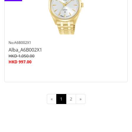
查詢
No:A6B002X1
Alba_A6B002X1
HKD 1,050.00
HKD 997.00
«
1
2
»