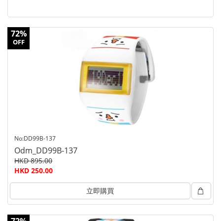
72%
OFF
No:DD99B-137
Odm_DD99B-137
HKD 895.00
HKD 250.00
立即購買