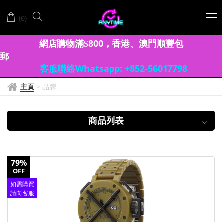
ODM
(
)
0
網店購物滿
8
00
香港、澳門
順豐包
$
，
郵
客服聯絡Whatsapp: +852-56017798
主頁
>
品牌
商品列表
79%
OFF
如需購買
請向客服
查詢