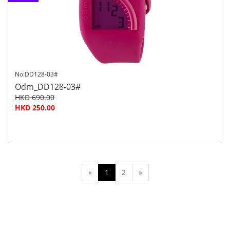
查詢
No:DD128-03#
Odm_DD128-03#
HKD 690.00
HKD 250.00
«
1
2
»