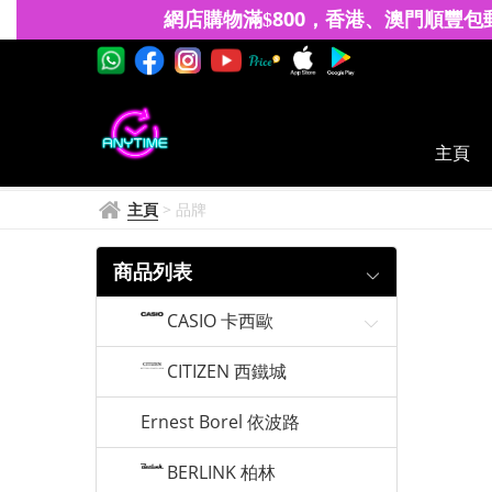
RADIS
網店購物滿
8
00
香港、澳門
順豐包
$
，
主頁
主頁
>
品牌
商品列表
CASIO 卡西歐
CITIZEN 西鐵城
Ernest Borel 依波路
BERLINK 柏林