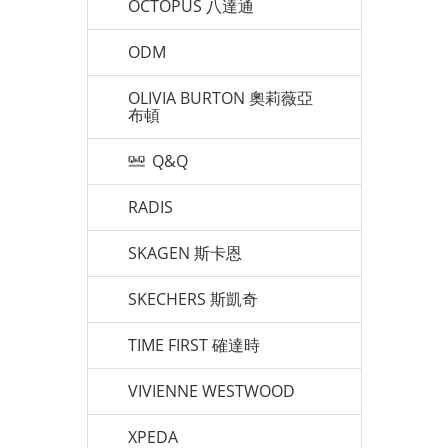
OCTOPUS 八達通
ODM
OLIVIA BURTON 奧莉薇亞
布頓
Q&Q
RADIS
SKAGEN 斯卡恩
SKECHERS 斯凱奇
TIME FIRST 確達時
VIVIENNE WESTWOOD
XPEDA