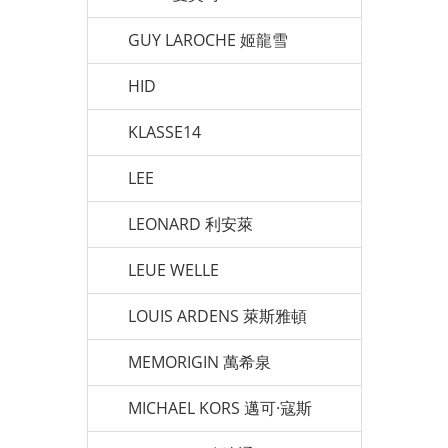
GUY LAROCHE 姬龍雪
HID
KLASSE14
LEE
LEONARD 利安萊
LEUE WELLE
LOUIS ARDENS 萊斯雅頓
MEMORIGIN 萬希泉
MICHAEL KORS 邁可·寇斯