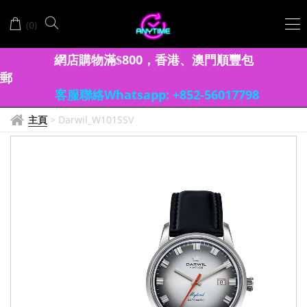
(
)
0
網店購物滿
8
00
香港、澳門
順豐包
$
，
郵
客服聯絡Whatsapp: +852-56017798
主頁
>
Darwil_W101SSV