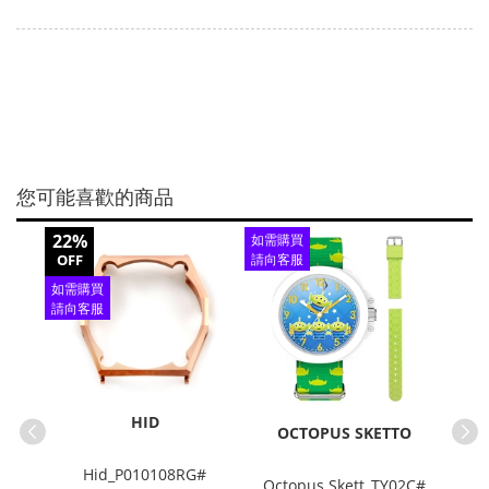
您可能喜歡的商品
22%
30%
如需購買
OFF
請向客服
OFF
查詢
如需購買
如需
請向客服
請向
查詢
查
HID
H
OCTOPUS SKETTO
Hid_P010108RG#
0061
Octopus Skett_TY02C#