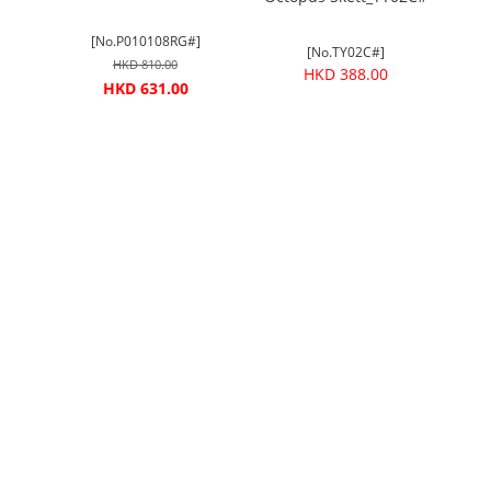
Ci
[No.P010108RG#]
[No.TY02C#]
HKD 810.00
HKD 388.00
HKD 631.00