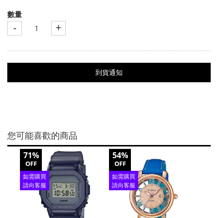
數量
-
+
到貨通知
您可能喜歡的商品
71%
54%
50%
OFF
OFF
OFF
如需購買
如需購買
如需
請向客服
請向客服
請向
查詢
查詢
查