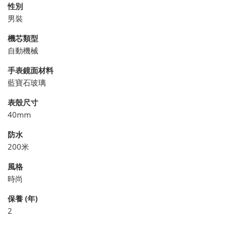
性別
男裝
機芯類型
自動機械
手表鏡面材料
藍寶石玻璃
表殼尺寸
40mm
防水
200米
風格
時尚
保養 (年)
2