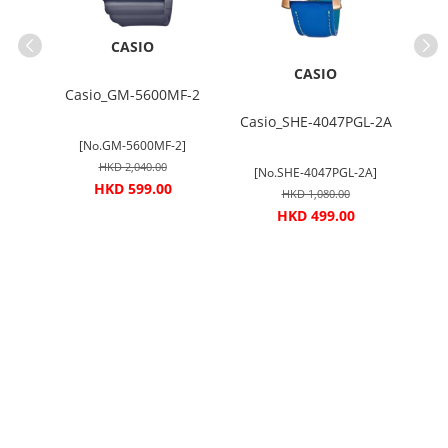
CASIO
CASIO
-7E
Casio_GM-5600MF-2
Casio_SHE-4047PGL-2A
Ci
]
[No.GM-5600MF-2]
HKD 2,040.00
[No.SHE-4047PGL-2A]
HKD 599.00
HKD 1,080.00
HKD 499.00