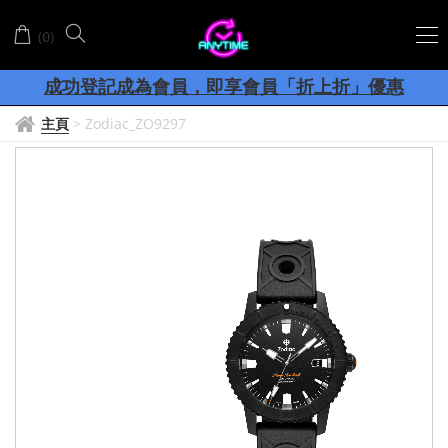
(
)
0
客服聯絡Whatsapp: +852-56017798
成功登記成為會員
，
即享
會員
「折上折」
優惠
網店購物滿
8
00
香港、澳門
順豐包郵
$
，
主頁
>
Zodiac_ZO9297