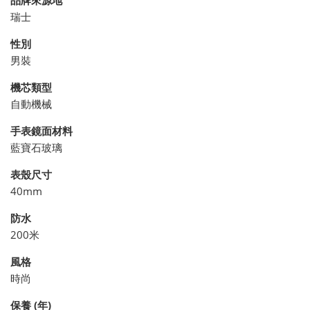
瑞士
性別
男裝
機芯類型
自動機械
手表鏡面材料
藍寶石玻璃
表殼尺寸
40mm
防水
200米
風格
時尚
保養 (年)