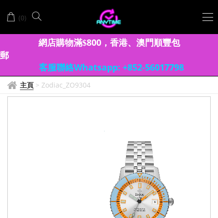
(
)
0
網店購物滿
8
00
香港、澳門
順豐包
$
，
郵
客服聯絡Whatsapp: +852-56017798
主頁
>
Zodiac_ZO9304