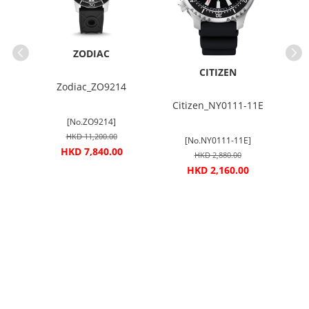
ZODIAC
CITIZEN
Zodiac_ZO9214
Ca
7A
Citizen_NY0111-11E
[No.ZO9214]
HKD 11,200.00
[No.NY0111-11E]
HKD 7,840.00
HKD 2,880.00
HKD 2,160.00