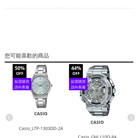
您可能喜歡的商品
50%
44%
50%
OFF
OFF
OFF
如需購買
如需購買
如需
請向客服
請向客服
請向
查詢
查詢
查
CASIO
CASIO
Casio_LTP-1303DD-2A
A
Casio_GM-110D-8A
Ca