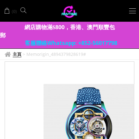
(
)
0
網店購物滿
8
00
香港、澳門
順豐包
$
，
郵
客服聯絡Whatsapp: +852-56017798
主頁
>
Memorigin_4894379828619#