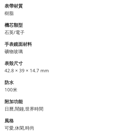
表帶材質
樹脂
機芯類型
石英/電子
手表鏡面材料
礦物玻璃
表殼尺寸
42.8 × 39 × 14.7 mm
防水
100米
附加功能
日曆,鬧鐘,世界時間
風格
可愛,休閑,時尚