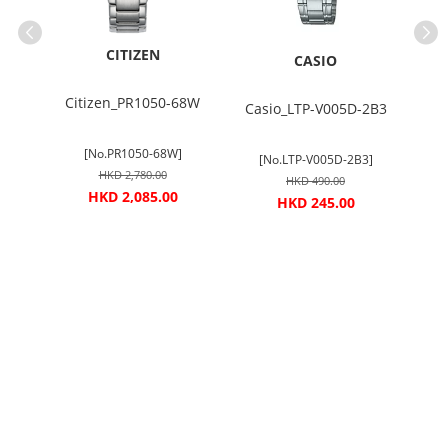
CITIZEN
CASIO
T-1A
Citizen_PR1050-68W
Casio_LTP-V005D-2B3
Ca
1A]
[No.PR1050-68W]
[No.LTP-V005D-2B3]
[
HKD 2,780.00
HKD 490.00
HKD 2,085.00
HKD 245.00