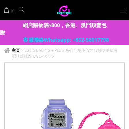
(
)
0
網店購物滿
8
00
香港、澳門
順豐包
$
，
郵
客服聯絡Whatsapp: +852-56017798
主頁
>
Casio BABY-G＋PLUS 系列可愛小巧方形數位手錶搭
配錶殼托座 BGD-10K-6