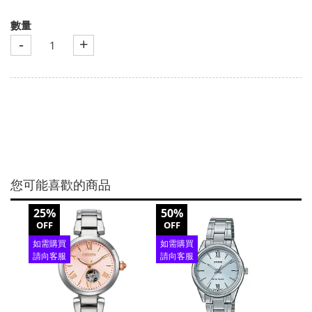
數量
-
+
您可能喜歡的商品
25%
50%
73%
OFF
OFF
OFF
如需購買
如需購買
如需
請向客服
請向客服
請向
查詢
查詢
查