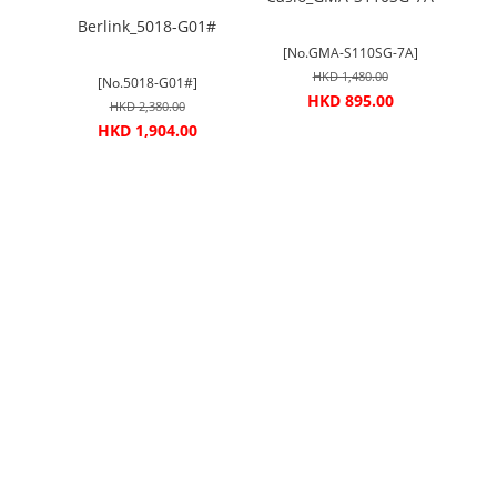
Berlink_5018-G01#
C
[No.GMA-S110SG-7A]
HKD 1,480.00
[No.5018-G01#]
HKD 895.00
HKD 2,380.00
HKD 1,904.00