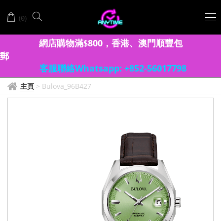
(
)
0
網店購物滿
8
00
香港、澳門
順豐包
$
，
郵
客服聯絡Whatsapp: +852-56017798
主頁
>
Bulova_96B427