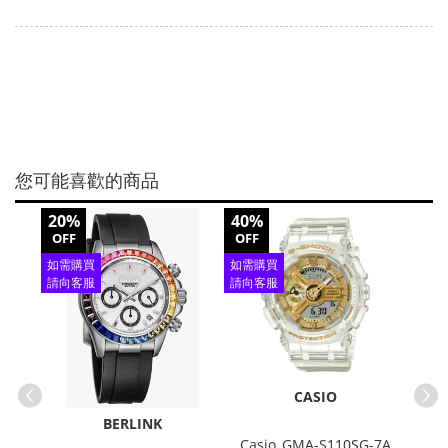
您可能喜歡的商品
20%
40%
20%
OFF
OFF
OFF
如需購買
如需購買
如需
請向客服
請向客服
請向
查詢
查詢
查
CASIO
BERLINK
Casio_GMA-S110SG-7A