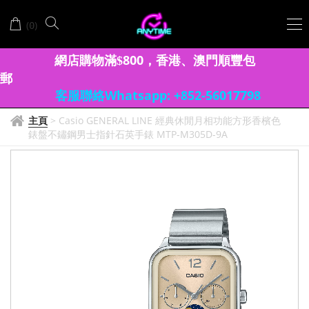
(
)
0
網店購物滿
8
00
香港、澳門
順豐包
$
，
郵
客服聯絡Whatsapp: +852-56017798
主頁
>
Casio GENERAL LINE 經典休閒月相功能方形香檳色
錶盤不鏽鋼男士指針石英手錶 MTP-M305D-9A