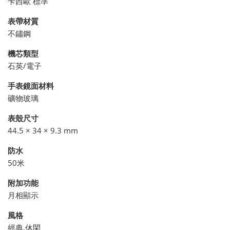
卡西歐 標準
表帶材質
不鏽鋼
機芯類型
石英/電子
手表鏡面材料
礦物玻璃
表殼尺寸
44.5 × 34 × 9.3 mm
防水
50米
附加功能
月相顯示
風格
經典,休閑