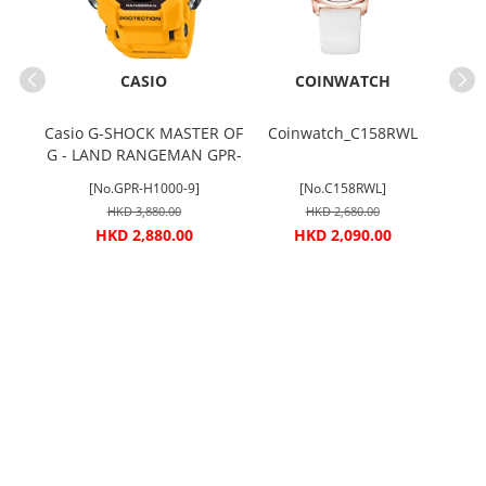
CASIO
COINWATCH
TO
Casio G-SHOCK MASTER OF
Coinwatch_C158RWL
G - LAND RANGEMAN GPR-
01C#
Ca
H1000-9
[No.GPR-H1000-9]
[No.C158RWL]
HKD 3,880.00
HKD 2,680.00
HKD 2,880.00
HKD 2,090.00