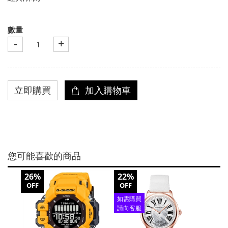
數量
-
+
您可能喜歡的商品
26%
22%
58%
OFF
OFF
OFF
如需購買
如需
請向客服
請向
查詢
查