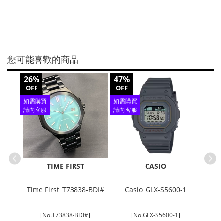
您可能喜歡的商品
26%
47%
36%
OFF
OFF
OFF
如需購買
如需購買
如需
請向客服
請向客服
請向
查詢
查詢
查
TIME FIRST
CASIO
A-
Time First_T73838-BDI#
Casio_GLX-S5600-1
A]
[No.T73838-BDI#]
[No.GLX-S5600-1]