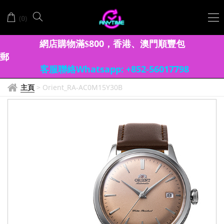
(
)
0
網店購物滿
8
00
香港、澳門
順豐包
$
，
郵
客服聯絡Whatsapp: +852-56017798
主頁
>
Orient_RA-AC0M15Y30B