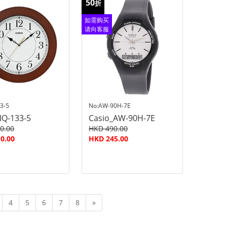
50
折
如需购买
请向客服
查询
3-5
No:AW-90H-7E
IQ-133-5
Casio_AW-90H-7E
0.00
HKD 490.00
0.00
HKD 245.00
4
5
6
7
8
»