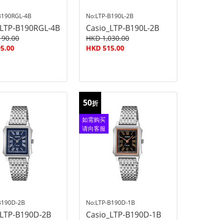
B190RGL-4B
No:LTP-B190L-2B
_LTP-B190RGL-4B
Casio_LTP-B190L-2B
190.00
HKD 1,030.00
5.00
HKD 515.00
50
折
如需购买
请向客服
查询
B190D-2B
No:LTP-B190D-1B
_LTP-B190D-2B
Casio_LTP-B190D-1B