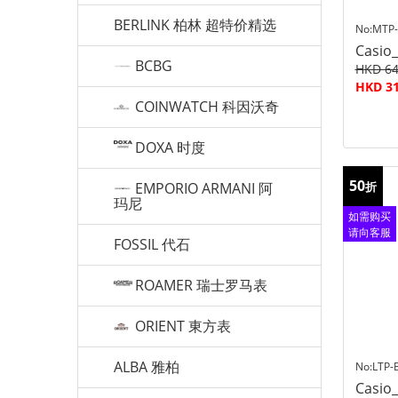
BERLINK 柏林 超特价精选
No:MTP-
Casio
BCBG
HKD 64
HKD 31
COINWATCH 科因沃奇
DOXA 时度
50
EMPORIO ARMANI 阿
折
玛尼
如需购买
请向客服
FOSSIL 代石
查询
ROAMER 瑞士罗马表
ORIENT 東方表
ALBA 雅柏
No:LTP-
Casio