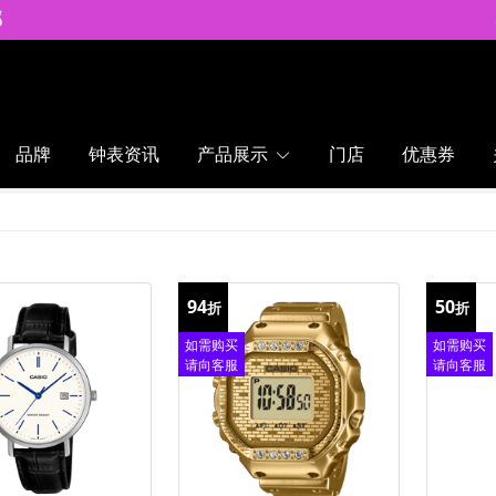
邮
品牌
钟表资讯
产品展示
门店
优惠券
94
50
折
折
如需购买
如需购买
请向客服
请向客服
查询
查询