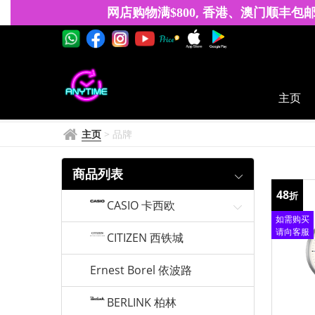
卡
网店购物满
, 香港、澳门顺丰包
$
8
0
0
西
欧
General
主页
主页
>
品牌
商品列表
48
折
CASIO 卡西欧
如需购买
请向客服
CITIZEN 西铁城
查询
Ernest Borel 依波路
BERLINK 柏林