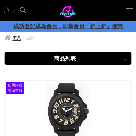
OCTOPUS
(
)
0
八
客服聯絡Whatsapp: +852-56017798
達
成功登記成為會員
，
即享
會員
「折上折」
優惠
網店購物滿
8
00
香港、澳門
順豐包郵
通
$
，
主頁
>
品牌
商品列表
如需購買
請向客服
查詢