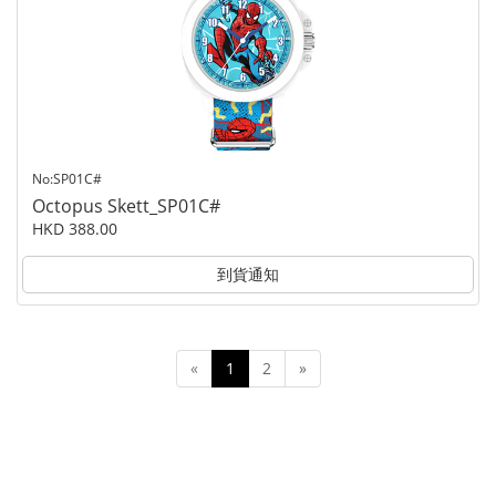
No:SP01C#
Octopus Skett_SP01C#
HKD 388.00
到貨通知
«
1
2
»